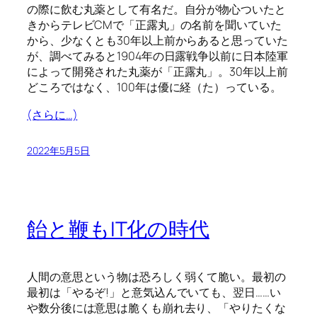
の際に飲む丸薬として有名だ。自分が物心ついたと
きからテレビCMで「正露丸」の名前を聞いていた
から、少なくとも30年以上前からあると思っていた
が、調べてみると1904年の日露戦争以前に日本陸軍
によって開発された丸薬が「正露丸」。30年以上前
どころではなく、100年は優に経（た）っている。
(さらに…)
2022年5月5日
飴と鞭もIT化の時代
人間の意思という物は恐ろしく弱くて脆い。最初の
最初は「やるぞ!」と意気込んでいても、翌日……い
や数分後には意思は脆くも崩れ去り、「やりたくな