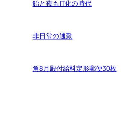
飴と鞭もIT化の時代
非日常の通勤
角8月殿付給料定形郵便30枚