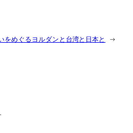
いをめぐるヨルダンと台湾と日本と
→
す