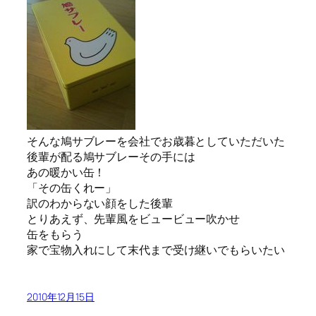
そんな鳩サブレーを会社でお歳暮としていただいた
後輩が配る鳩サブレーその手には
あの暖かい缶！
「その缶くれー」
訳のわからない顔をした後輩
とりあえず、先輩風をビュービュー吹かせ
缶をもらう
家で宝物入れにして末代まで受け継いでもらいたい
2010年12月15日