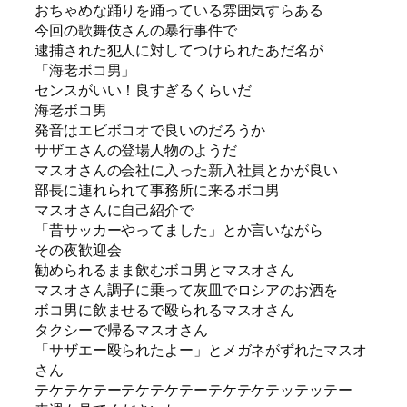
おちゃめな踊りを踊っている雰囲気すらある
今回の歌舞伎さんの暴行事件で
逮捕された犯人に対してつけられたあだ名が
「海老ボコ男」
センスがいい！良すぎるくらいだ
海老ボコ男
発音はエビボコオで良いのだろうか
サザエさんの登場人物のようだ
マスオさんの会社に入った新入社員とかが良い
部長に連れられて事務所に来るボコ男
マスオさんに自己紹介で
「昔サッカーやってました」とか言いながら
その夜歓迎会
勧められるまま飲むボコ男とマスオさん
マスオさん調子に乗って灰皿でロシアのお酒を
ボコ男に飲ませるで殴られるマスオさん
タクシーで帰るマスオさん
「サザエー殴られたよー」とメガネがずれたマスオ
さん
テケテケテーテケテケテーテケテケテッテッテー