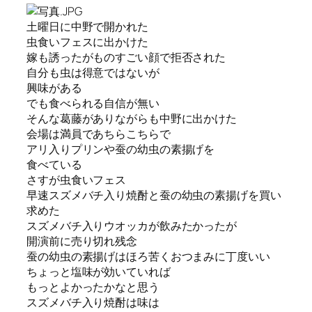
土曜日に中野で開かれた
虫食いフェスに出かけた
嫁も誘ったがものすごい顔で拒否された
自分も虫は得意ではないが
興味がある
でも食べられる自信が無い
そんな葛藤がありながらも中野に出かけた
会場は満員であちらこちらで
アリ入りプリンや蚕の幼虫の素揚げを
食べている
さすが虫食いフェス
早速スズメバチ入り焼酎と蚕の幼虫の素揚げを買い
求めた
スズメバチ入りウオッカが飲みたかったが
開演前に売り切れ残念
蚕の幼虫の素揚げはほろ苦くおつまみに丁度いい
ちょっと塩味が効いていれば
もっとよかったかなと思う
スズメバチ入り焼酎は味は