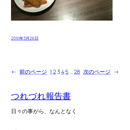
2010年3月26日
←
前のページ
1
2
3
4
5
…
28
次のページ
→
つれづれ報告書
日々の事がら、なんとなく