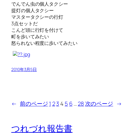
でんでん虫の個人タクシー
提灯の個人タクシー
マスタータクシーの行灯
3点セットだ
こんど頭に行灯を付けて
町を歩いてみたい
怒られない程度に歩いてみたい
2010年3月5日
←
前のページ
1
2
3
4
5
6
…
28
次のページ
→
つれづれ報告書